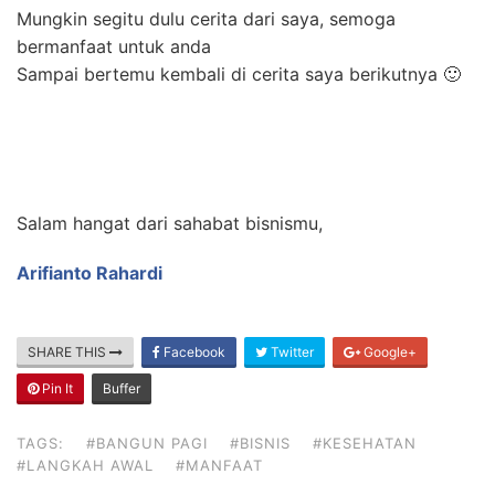
Mungkin segitu dulu cerita dari saya, semoga
bermanfaat untuk anda
Sampai bertemu kembali di cerita saya berikutnya 🙂
Salam hangat dari sahabat bisnismu,
Arifianto Rahardi
SHARE THIS
Facebook
Twitter
Google+
Pin It
Buffer
TAGS:
#BANGUN PAGI
#BISNIS
#KESEHATAN
#LANGKAH AWAL
#MANFAAT