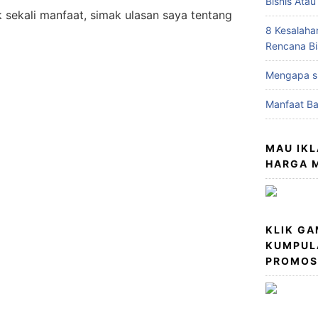
Bisnis Atau
 sekali manfaat, simak ulasan saya tentang
8 Kesalah
Rencana Bi
Mengapa su
Manfaat Ba
MAU IK
HARGA M
KLIK G
KUMPUL
PROMOSI