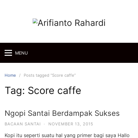
Skip
to
content
MENU
Home
Posts tagged “Score caffe”
Tag:
Score caffe
Ngopi Santai Berdampak Sukses
BACAAN SANTAI
·
NOVEMBER 13, 2015
Kopi itu seperti suatu hal yang primer bagi saya Hallo