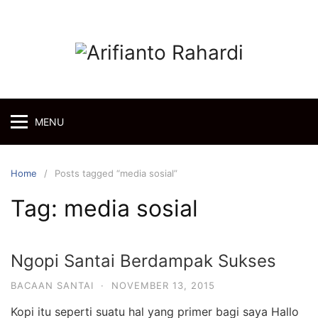
Skip
to
content
MENU
Home
Posts tagged “media sosial”
Tag:
media sosial
Ngopi Santai Berdampak Sukses
BACAAN SANTAI
·
NOVEMBER 13, 2015
Kopi itu seperti suatu hal yang primer bagi saya Hallo