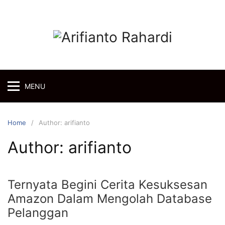
Skip
to
content
MENU
Home
Author: arifianto
Author:
arifianto
Ternyata Begini Cerita Kesuksesan
Amazon Dalam Mengolah Database
Pelanggan