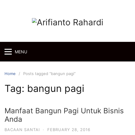
Skip
to
content
MENU
Home
Posts tagged “bangun pagi”
Tag:
bangun pagi
Manfaat Bangun Pagi Untuk Bisnis
Anda
BACAAN SANTAI
·
FEBRUARY 28, 2016