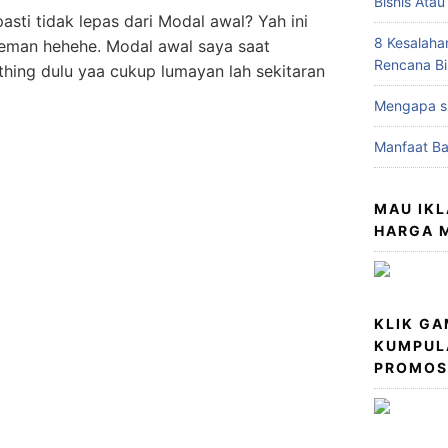
Bisnis Atau
sti tidak lepas dari Modal awal? Yah ini
8 Kesalah
teman hehehe. Modal awal saya saat
Rencana Bi
thing dulu yaa cukup lumayan lah sekitaran
Mengapa su
Manfaat Ba
MAU IK
HARGA M
KLIK G
KUMPUL
PROMOSI