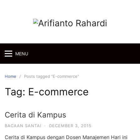
Skip
to
content
MENU
Home
Posts tagged “E-commerce”
Tag:
E-commerce
Cerita di Kampus
BACAAN SANTAI
·
DECEMBER 3, 2015
Cerita di Kampus dengan Dosen Manajemen Hari ini